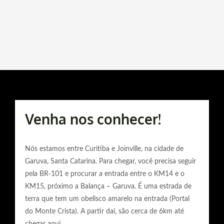
Venha nos conhecer!
Nós estamos entre Curitiba e Joinville, na cidade de
Garuva, Santa Catarina. Para chegar, você precisa seguir
pela BR-101 e procurar a entrada entre o KM14 e o
KM15, próximo a Balança – Garuva. É uma estrada de
terra que tem um obelisco amarelo na entrada (Portal
do Monte Crista). A partir daí, são cerca de 6km até