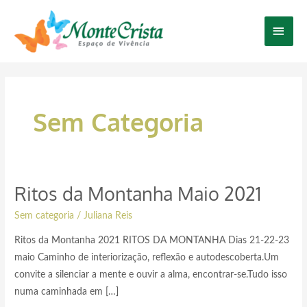
Ir
Men
para
o
Princ
conteúdo
Paginação
Ritos
A
Dançando
Formação
Curso
Construção
Fire
Retiro
Retiro
Sessões
de
da
direção
a
de
Livre
de
Walking
de
Método
de
post
Montanha
do
Vida
Benzedores
de
Tambores
16
Reconexão
Cura
Reflexologia
Sem Categoria
Maio
Beija-
Março
Danças
abril
a
28
2021
Podal
2021
Flor
2021
Circulares
2021
18
a
Japonesa12,
em
de
30
13
2021
julho
de
e
Ritos da Montanha Maio 2021
maio
14
de
Sem categoria
/
Juliana Reis
março
Ritos da Montanha 2021 RITOS DA MONTANHA Dias 21-22-23
maio Caminho de interiorização, reflexão e autodescoberta.Um
convite a silenciar a mente e ouvir a alma, encontrar-se.Tudo isso
numa caminhada em […]