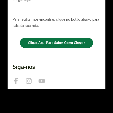
chegar aqui.
Para facilitar nos encontrar, clique no botão abaixo para
calcular sua rota.
Clique Aqui Para Saber Como Chegar
Siga-nos
F
I
Y
a
n
o
c
s
u
e
t
t
b
a
u
o
g
b
o
r
e