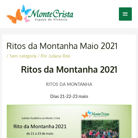
Ir
Men
para
o
Princ
conteúdo
Post
navigation
Ritos da Montanha Maio 2021
/
Sem categoria
/ Por
Juliana Reis
Ritos da Montanha 2021
RITOS DA MONTANHA
Dias 21-22-23 maio