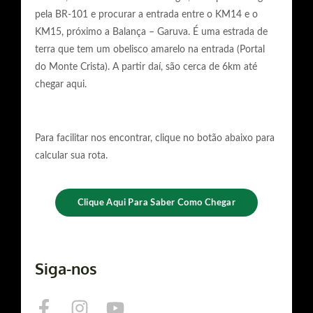
pela BR-101 e procurar a entrada entre o KM14 e o
KM15, próximo a Balança – Garuva. É uma estrada de
terra que tem um obelisco amarelo na entrada (Portal
do Monte Crista). A partir daí, são cerca de 6km até
chegar aqui.
Para facilitar nos encontrar, clique no botão abaixo para
calcular sua rota.
Clique Aqui Para Saber Como Chegar
Siga-nos
F
I
Y
a
n
o