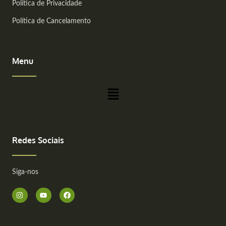
Política de Privacidade
Política de Cancelamento
Menu
Main
Menu
Redes Sociais
Siga-nos
I
Y
F
n
o
a
s
u
c
t
t
e
a
u
b
g
b
o