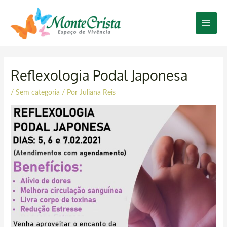
Ir
Men
para
o
Princ
conteúdo
Post
navigation
Reflexologia Podal Japonesa
/
Sem categoria
/ Por
Juliana Reis