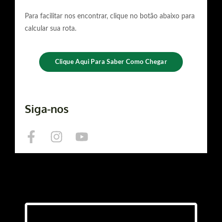
Para facilitar nos encontrar, clique no botão abaixo para
calcular sua rota.
Clique Aqui Para Saber Como Chegar
Siga-nos
F
I
Y
a
n
o
c
s
u
e
t
t
b
a
u
o
g
b
o
r
e
k
a