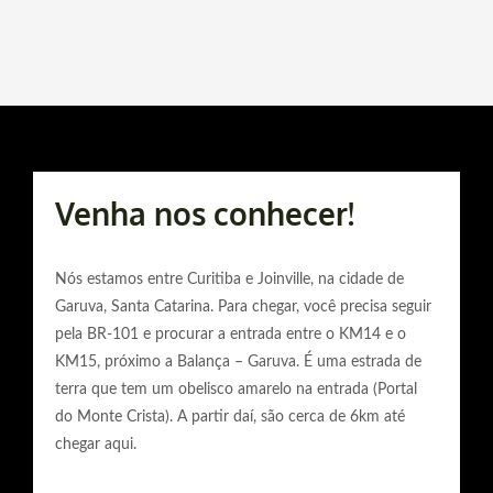
Venha nos conhecer!
Nós estamos entre Curitiba e Joinville, na cidade de
Garuva, Santa Catarina. Para chegar, você precisa seguir
pela BR-101 e procurar a entrada entre o KM14 e o
KM15, próximo a Balança – Garuva. É uma estrada de
terra que tem um obelisco amarelo na entrada (Portal
do Monte Crista). A partir daí, são cerca de 6km até
chegar aqui.