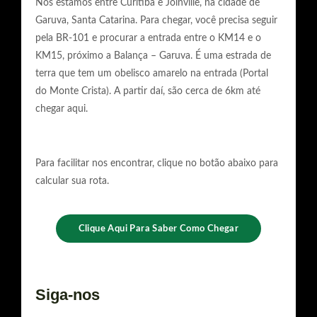
Nós estamos entre Curitiba e Joinville, na cidade de
Garuva, Santa Catarina. Para chegar, você precisa seguir
pela BR-101 e procurar a entrada entre o KM14 e o
KM15, próximo a Balança – Garuva. É uma estrada de
terra que tem um obelisco amarelo na entrada (Portal
do Monte Crista). A partir daí, são cerca de 6km até
chegar aqui.
Para facilitar nos encontrar, clique no botão abaixo para
calcular sua rota.
Clique Aqui Para Saber Como Chegar
Siga-nos
F
I
Y