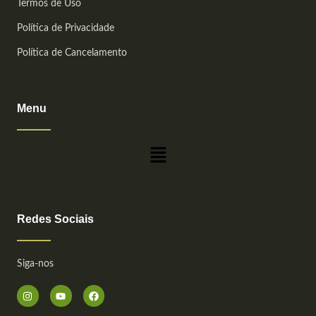
Termos de Uso
Política de Privacidade
Política de Cancelamento
Menu
Main
Menu
Redes Sociais
Siga-nos
I
Y
F
n
o
a
s
u
c